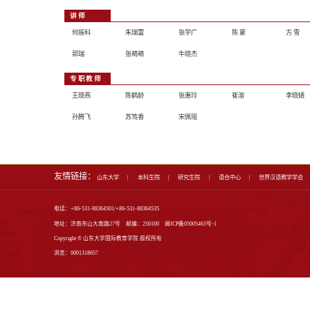
师资队伍
教授
宁继鸣
马晓乐
朱新林
副教授
许培新
赵 跃
江志全
李昊天