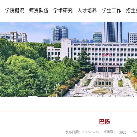
学院概况
师资队伍