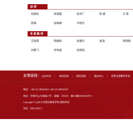
师资队伍
教授
宁继鸣
马晓乐
朱新林
副教授
许培新
赵 跃
江志全
李昊天