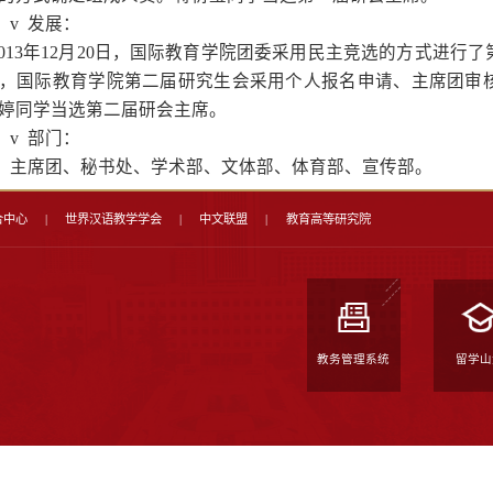
织，秉承“全心全意为研究生
断完善组织体系，创新工作办
v
成立：
2013
年
1
月
7
日，国际教育学
际教育学院研究生会。本着公
竞选的方式确定组成人员。蒋
v
发展：
2013
年
12
月
20
日，国际教育
26
日，国际教育学院第二届研
张婷婷同学当选第二届研会主
v
部门：
主席团、秘书处、学术部