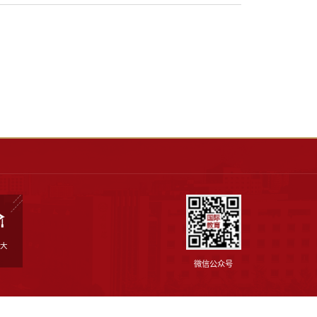
当前
网络考核设备场景布置要求
点击数：
发布日期：2022-03-08
作者：
632
求.docx
载
2370
次