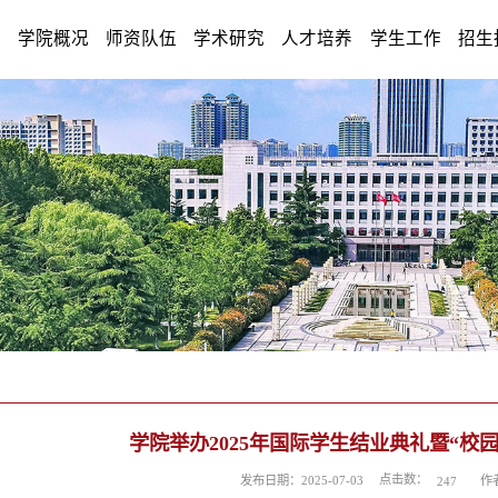
学院概况
师资队伍