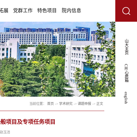
学术研究
人才培养
学生工作
招生拓展