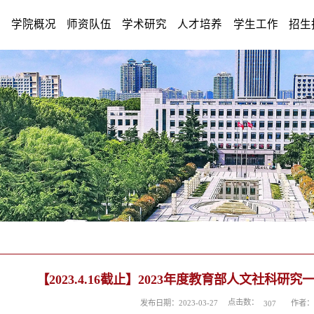
学院概况
师资队伍