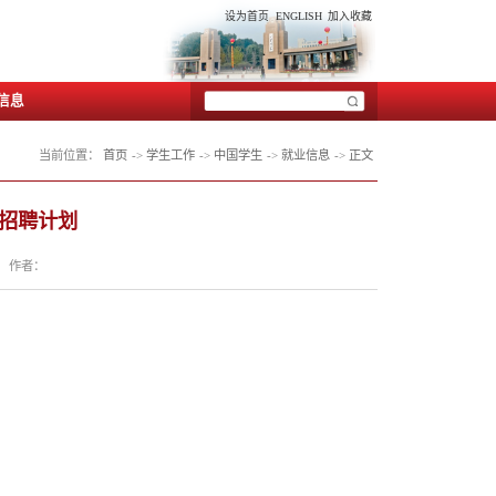
生拓展
党群工作
特色项目
院内信息
当
福州理工学院2018年行政岗位招聘
点击数：
发布日期：2018-04-09
作者：
305
业）
1
名