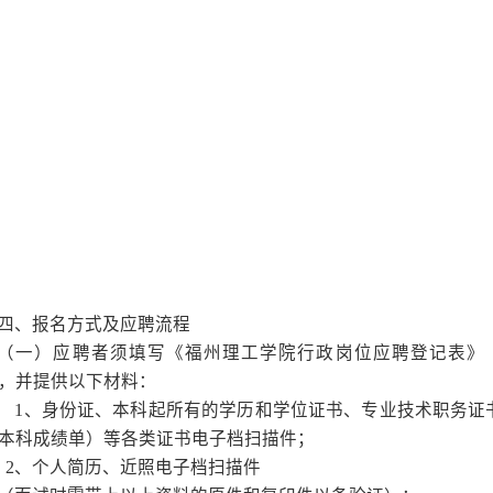
★
全面的福利保障：五险
您工作更有活力！
★
轻松的办公氛围：丰富
情舒展，充分放松！
★
持续的继续教育：
“吾
★ 广阔的晋升空间：借
重的事业和广阔的职业发展空