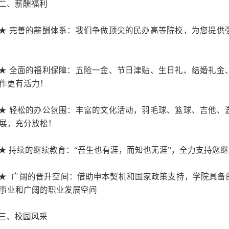
4
．身体健康，谦虚好学
5
．具有招聘经验优先。
二、岗位职责：
1
．协助组织开展招聘工
2
．组织开展各项人员的
3
．办理人员入职、转正
4
．协助完善学校人事制
5
．负责人事信息管理与
6
．完成领导交代的其他
岗位五：教务助理
1
名
一、任职要求