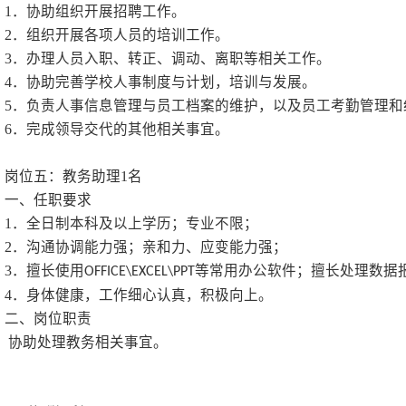
4
．有图书馆或档案管理
二、岗位职责
1
．负责图书馆网页、汇
2
．负责图书馆内自动化
3
．负责图书馆数字化服
4
．完成领导交办的其他
岗位四：人事专员
1
名
一、应聘条件
1
．全日制本科及以上学
2
．具有较强的文字表达
3
．擅长使用办公软件，