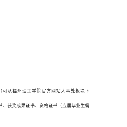
一金、节日津贴、生日礼、结婚礼金、免费
的文化活动，羽毛球、篮球、吉他、游泳、
生也有涯，而知也无涯”，全力支持您继续学
助申本契机和国家政策支持，学院具备的良好
间