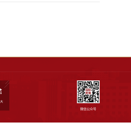
当前
山东大学博士、硕士学位论文评阅管理办
点击数：
发布日期：2022-01-14
作者：
1049
阅管理办法.pdf
】已下载
2930
次